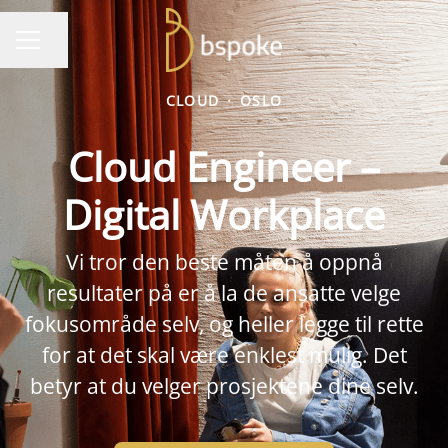
Del siden
KARRIEREMENY
CLOUD
·
OSLO
Cloud Engineer –
Digital Workplace
Vi tror den beste måten å oppnå
resultater på er å la de ansatte velge
fokusområde selv, og heller legge til rette
for at det skal være enklest mulig. Det
betyr at du velger prosjektene dine selv.